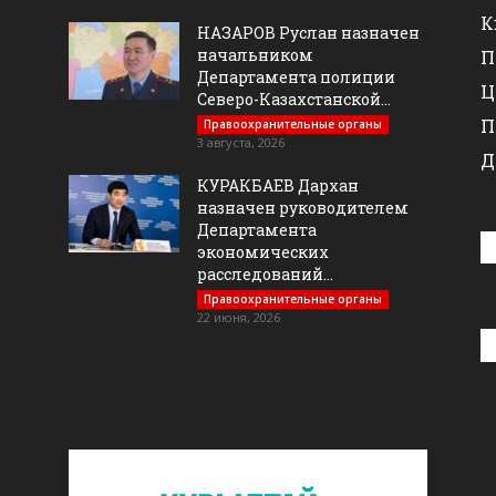
К
НАЗАРОВ Руслан назначен
начальником
П
Департамента полиции
Ц
Северо-Казахстанской...
П
Правоохранительные органы
3 августа, 2026
Д
КУРАКБАЕВ Дархан
назначен руководителем
Департамента
экономических
расследований...
Правоохранительные органы
22 июня, 2026