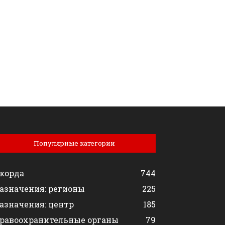
Популярные категории
корда
744
азначения: регионы
225
азначения: центр
185
равоохранительные органы
79