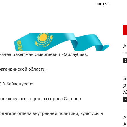
1220
А
г
начен Бакытжан Омертаевич Жайлаубаев.
Б
рагандинской области.
Б
.А.Байконурова.
р
М
рно-досугового центра города Сатпаев.
Н
одителя отдела внутренней политики, культуры и
А
А