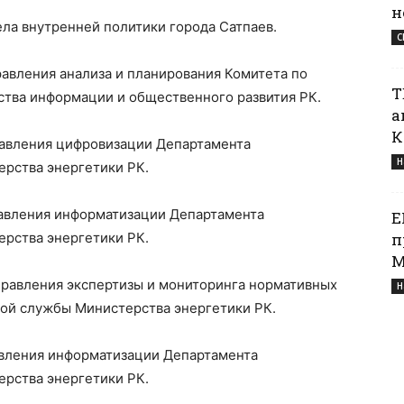
н
ела внутренней политики города Сатпаев.
С
равления анализа и планирования Комитета по
Т
тва информации и общественного развития РК.
а
К
равления цифровизации Департамента
Н
рства энергетики РК.
равления информатизации Департамента
Е
рства энергетики РК.
п
М
Управления экспертизы и мониторинга нормативных
Н
ой службы Министерства энергетики РК.
авления информатизации Департамента
рства энергетики РК.