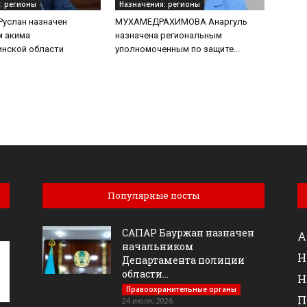
: регионы
Назначения: регионы
услан назначен
МУХАМЕДРАХИМОВА Анаргуль
м акима
назначена региональным
нской области
уполномоченным по защите...
Популярные посты
САПАР Бауржан назначен
А
начальником
Н
Департамента полиции
области...
Н
Правоохранительные органы
П
24 июля, 2026