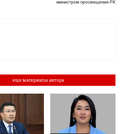
министром просвещения РК
лы
еще материалы автора