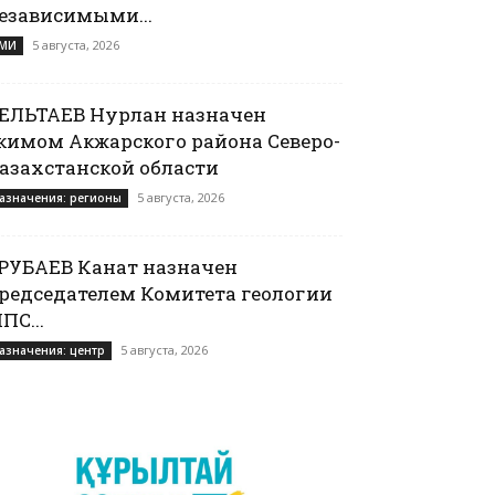
езависимыми...
5 августа, 2026
МИ
ЕЛЬТАЕВ Нурлан назначен
кимом Акжарского района Северо-
азахстанской области
5 августа, 2026
азначения: регионы
РУБАЕВ Канат назначен
редседателем Комитета геологии
ПС...
5 августа, 2026
азначения: центр