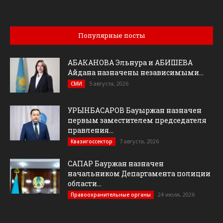
Популярные посты
АБАКАНОВА Эльнура и АБИШЕВА
Айдана назначены независимыми...
5 августа, 2026
СМИ
УРЫНБАСАРОВ Бауыржан назначен
первым заместителем председателя
правления...
7 августа, 2026
Квазигоссектор
САПАР Бауржан назначен
начальником Департамента полиции
области...
24 июля, 2026
Правоохранительные органы