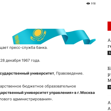
918
А
г
щает пресс-служба банка.
Б
28 декабря 1967 года.
Б
осударственный университет
, Правоведение.
р
М
дарственное бюджетное образовательное
Н
дарственный университет управления» в г. Москва
лового администрирования».
А
А