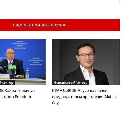
лы
еще материалы автора
 сектор
Финансовый сектор
В Кайрат покинул
КУАНДЫКОВ Ануар назначен
екторов Freedom
председателем правления Alatau
City...