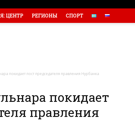
: ЦЕНТР
РЕГИОНЫ
СПОРТ
ара покидает пост председателя правления Нурбанка
льнара покидает
теля правления