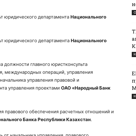
н
С
льт юридического департамента
Национального
Т
а
льт юридического департамента
Национального
К
Н
мала должности главного юристконсульта
я, международных операций, управления
Е
начальника управления правовой и
п
М
нта управления проектами
ОАО «Народный Банк
Н
ия правового обеспечения расчетных отношений и
нального Банка Республики Казахстан
.
ть от начальника управления правового