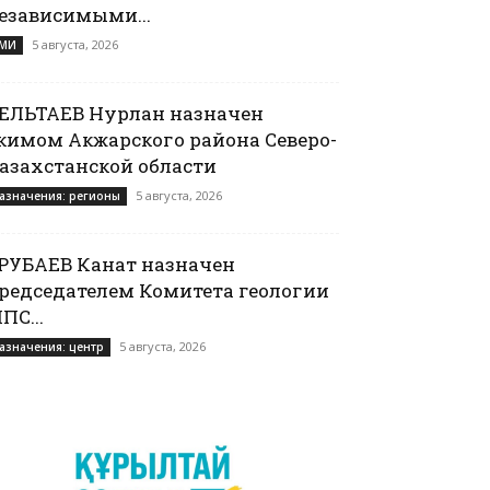
езависимыми...
5 августа, 2026
МИ
ЕЛЬТАЕВ Нурлан назначен
кимом Акжарского района Северо-
азахстанской области
5 августа, 2026
азначения: регионы
РУБАЕВ Канат назначен
редседателем Комитета геологии
ПС...
5 августа, 2026
азначения: центр