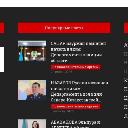
Популярные посты
САПАР Бауржан назначен
А
начальником
Н
Департамента полиции
области...
Н
Правоохранительные органы
П
24 июля, 2026
К
НАЗАРОВ Руслан назначен
начальником
П
Департамента полиции
Ц
Северо-Казахстанской...
П
Правоохранительные органы
3 августа, 2026
Д
АБАКАНОВА Эльнура и
АБИШЕВА Айдана