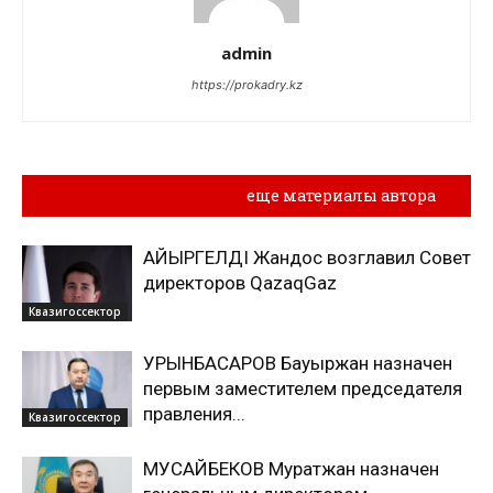
admin
https://prokadry.kz
Похожие материалы
еще материалы автора
ҚАЙЫРГЕЛДІ Жандос возглавил Совет
директоров QazaqGaz
Квазигоссектор
УРЫНБАСАРОВ Бауыржан назначен
первым заместителем председателя
правления...
Квазигоссектор
МУСАЙБЕКОВ Муратжан назначен