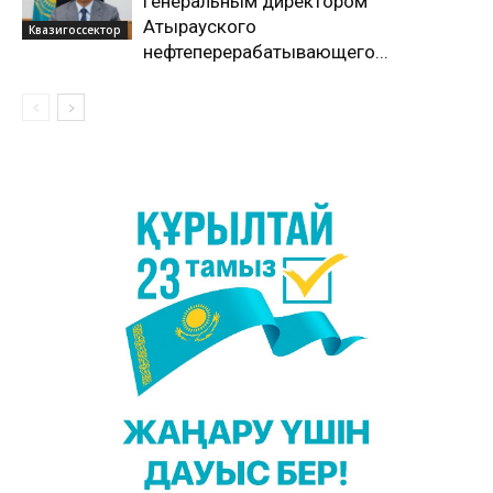
генеральным директором
Атырауского
Квазигоссектор
нефтеперерабатывающего...