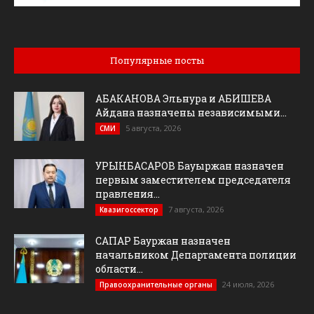
Популярные посты
АБАКАНОВА Эльнура и АБИШЕВА
Айдана назначены независимыми...
5 августа, 2026
СМИ
УРЫНБАСАРОВ Бауыржан назначен
первым заместителем председателя
правления...
7 августа, 2026
Квазигоссектор
САПАР Бауржан назначен
начальником Департамента полиции
области...
24 июля, 2026
Правоохранительные органы