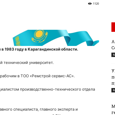
1120
Қ
С
в 1983 году в Карагандинской области.
К
й технический университет.
У
рабочим в ТОО «Ремстрой сервис-АС».
п
п
циалистом производственно-технического отдела
К
М
авного специалиста, главного эксперта и
г