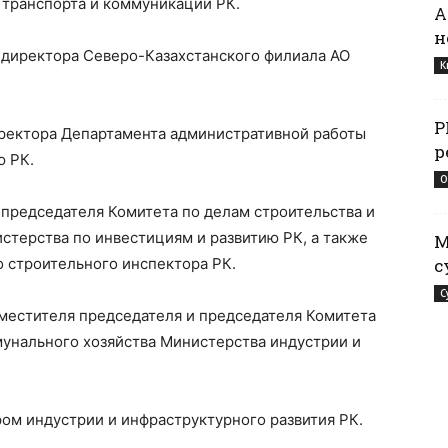
транспорта и коммуникаций РК.
А
н
 директора Северо-Казахстанского филиала АО
К
Р
иректора Департамента административной работы
р
ю РК.
О
 председателя Комитета по делам строительства и
терства по инвестициям и развитию РК, а также
М
 строительного инспектора РК.
с
С
аместителя председателя и председателя Комитета
унального хозяйства Министерства индустрии и
ом индустрии и инфраструктурного развития РК.