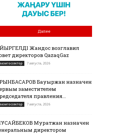
Далее
АЙЫРГЕЛДІ Жандос возглавил
овет директоров QazaqGaz
7 августа, 2026
вазигоссектор
РЫНБАСАРОВ Бауыржан назначен
ервым заместителем
редседателя правления...
7 августа, 2026
вазигоссектор
УСАЙБЕКОВ Муратжан назначен
енеральным директором