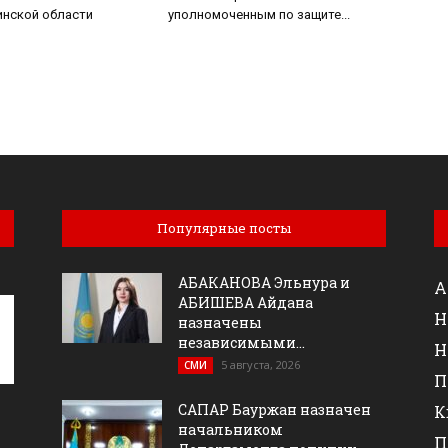
нской области
уполномоченным по защите...
Популярные посты
АБАКАНОВА Эльнура и
А
АБИШЕВА Айдана
Н
назначены
независимыми...
Н
5 августа, 2026
СМИ
П
САПАР Бауржан назначен
К
начальником
П