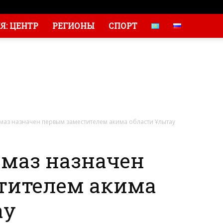
: ЦЕНТР
РЕГИОНЫ
СПОРТ
з назначен первым заместителем акима области Ұлытау
маз назначен
тителем акима
ау