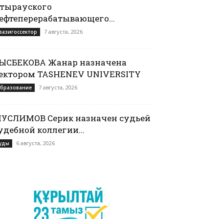
тырауского
ефтеперерабатывающего...
7 августа, 2026
вазигоссектор
ЫСБЕКОВА Жанар назначена
ектором TASHENEV UNIVERSITY
7 августа, 2026
бразование
УСЛИМОВ Серик назначен судьей
удебной коллегии...
6 августа, 2026
уды