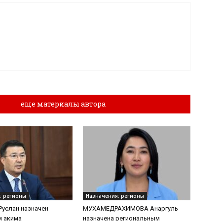
лы
еще материалы автора
: регионы
Назначения: регионы
услан назначен
МУХАМЕДРАХИМОВА Анаргуль
м акима
назначена региональным