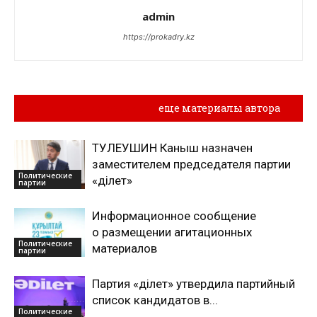
admin
https://prokadry.kz
Похожие материалы
еще материалы автора
ТУЛЕУШИН Каныш назначен
заместителем председателя партии
Политические
«Әділет»
партии
Информационное сообщение
о размещении агитационных
Политические
материалов
партии
Партия «Әділет» утвердила партийный
список кандидатов в...
Политические