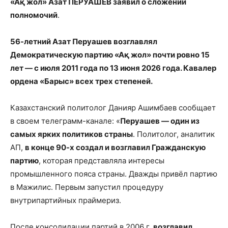
«Ақ жол» Азат ПЕРУАШЕВ заявил о сложении
полномочий
.
56-летний Азат Перуашев возглавлял
Демократическую партию «
Ақ
жол» почти ровно 15
лет — с июля 2011 года по 13 июня 2026 года. Кавалер
ордена «Барыс»
всех трех степеней.
Казахстанский политолог Данияр Ашимбаев сообщает
в своем телеграмм-канале: «
Перуашев — один из
самых ярких политиков страны
. Политолог, аналитик
АП,
в конце 90-х создал и возглавил Гражданскую
партию
, которая представляла интересы
промышленного пояса страны. Дважды привёл партию
в Мажилис. Первым запустил процедуру
внутрипартийных праймериз.
После консолидации партий в 2006 г.
возглавил