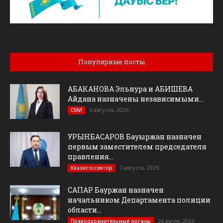
Популярные посты
АБАКАНОВА Эльнура и АБИШЕВА
Айдана назначены независимыми...
5 августа, 2026
СМИ
УРЫНБАСАРОВ Бауыржан назначен
первым заместителем председателя
правления...
7 августа, 2026
Квазигоссектор
САПАР Бауржан назначен
начальником Департамента полиции
области...
24 июля, 2026
Правоохранительные органы