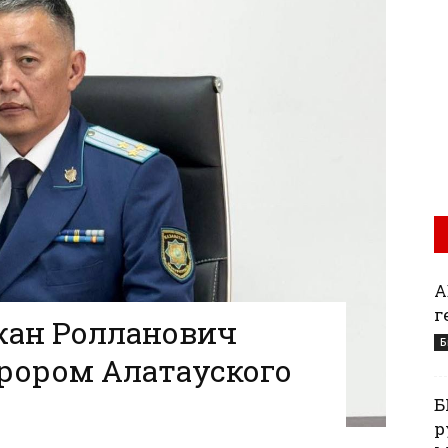
А
г
ан Ролланович
Б
рором Алатауского
Б
р