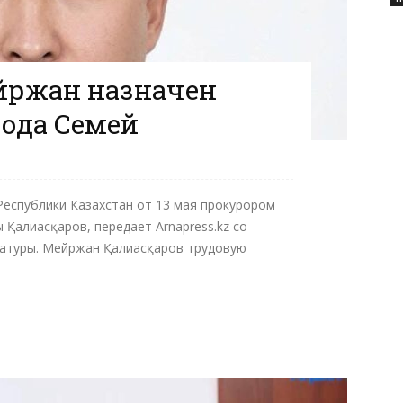
йржан назначен
ода Семей
Республики Казахстан от 13 мая прокурором
 Қалиасқаров, передает Arnapress.kz со
ратуры. Мейржан Қалиасқаров трудовую