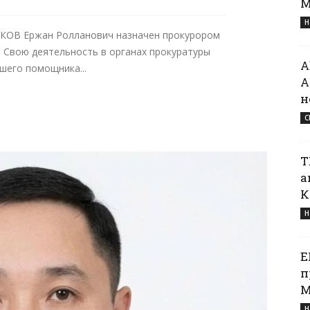
М
Н
КОВ Ержан Ролланович назначен прокурором
. Свою деятельность в органах прокуратуры
А
шего помощника...
А
н
С
Т
а
К
Н
Е
п
М
Н