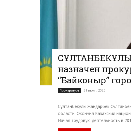
СҰЛТАНБЕКҰЛЫ
назначен проку
“Байконыр” город
31 июля, 2026
Прокуратура
Сұлтанбекұлы Жандарбек Сұлтанбек
области. Окончил Казахский национ
Начал трудовую деятельность в 2010