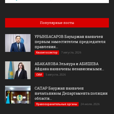
Популярные посты
УРЫНБАСАРОВ Бауыржан назначен
первым заместителем председателя
правления...
7 августа, 2026
Квазигоссектор
АБАКАНОВА Эльнура и АБИШЕВА
Айдана назначены независимыми...
5 августа, 2026
СМИ
САПАР Бауржан назначен
начальником Департамента полиции
области...
24 июля, 2026
Правоохранительные органы