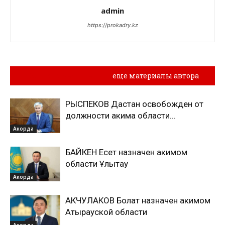
admin
https://prokadry.kz
Похожие материалы
еще материалы автора
РЫСПЕКОВ Дастан освобожден от
должности акима области...
Акорда
БАЙКЕН Есет назначен акимом
области Ұлытау
Акорда
АКЧУЛАКОВ Болат назначен акимом
Атырауской области
Акорда