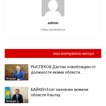
admin
https://prokadry.kz
Похожие материалы
еще материалы автора
РЫСПЕКОВ Дастан освобожден от
должности акима области...
Акорда
БАЙКЕН Есет назначен акимом
области Ұлытау
Акорда