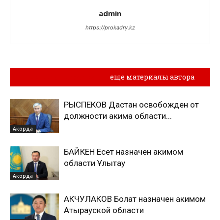
admin
https://prokadry.kz
Похожие материалы
еще материалы автора
РЫСПЕКОВ Дастан освобожден от
должности акима области...
Акорда
БАЙКЕН Есет назначен акимом
области Ұлытау
Акорда
АКЧУЛАКОВ Болат назначен акимом
Атырауской области