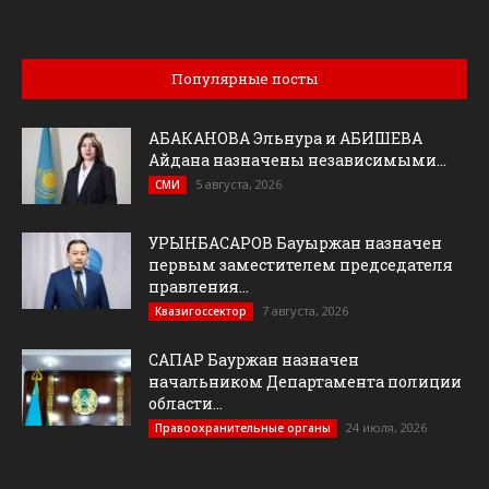
Популярные посты
АБАКАНОВА Эльнура и АБИШЕВА
Айдана назначены независимыми...
5 августа, 2026
СМИ
УРЫНБАСАРОВ Бауыржан назначен
первым заместителем председателя
правления...
7 августа, 2026
Квазигоссектор
САПАР Бауржан назначен
начальником Департамента полиции
области...
24 июля, 2026
Правоохранительные органы