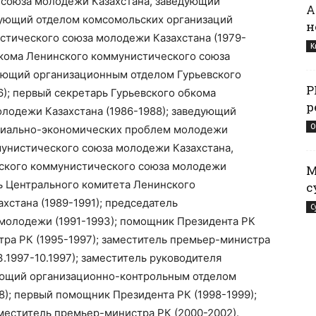
 союза молодежи Казахстана, заведующий
А
дующий отделом комсомольских организаций
н
стического союза молодежи Казахстана (1979-
К
ркома Ленинского коммунистического союза
дующий организационным отделом Гурьевского
Р
6); первый секретарь Гурьевского обкома
р
лодежи Казахстана (1986-1988); заведующий
О
циально-экономических проблем молодежи
унистического союза молодежи Казахстана,
нского коммунистического союза молодежи
М
рь Центрального комитета Ленинского
с
стана (1989-1991); председатель
С
 молодежи (1991-1993); помощник Президента РК
тра РК (1995-1997); заместитель премьер-министра
.1997-10.1997); заместитель руководителя
ющий организационно-контрольным отделом
); первый помощник Президента РК (1998-1999);
аместитель премьер-министра РК (2000-2002).