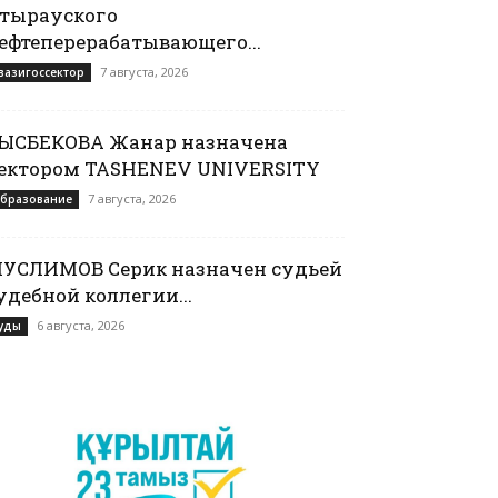
тырауского
ефтеперерабатывающего...
7 августа, 2026
вазигоссектор
ЫСБЕКОВА Жанар назначена
ектором TASHENEV UNIVERSITY
7 августа, 2026
бразование
УСЛИМОВ Серик назначен судьей
удебной коллегии...
6 августа, 2026
уды