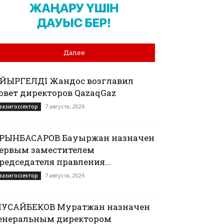
Далее
АЙЫРГЕЛДІ Жандос возглавил
овет директоров QazaqGaz
7 августа, 2026
вазигоссектор
РЫНБАСАРОВ Бауыржан назначен
ервым заместителем
редседателя правления...
7 августа, 2026
вазигоссектор
УСАЙБЕКОВ Муратжан назначен
енеральным директором