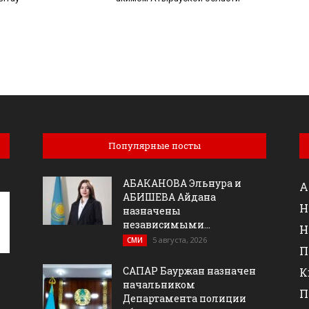
Популярные посты
АБАКАНОВА Эльнура и
А
АБИШЕВА Айдана
Н
назначены
независимыми...
Н
5 августа, 2026
СМИ
П
САПАР Бауржан назначен
К
начальником
П
Департамента полиции