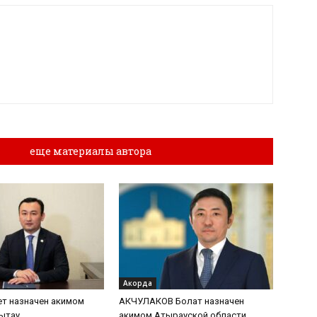
лы
еще материалы автора
Акорда
т назначен акимом
АКЧУЛАКОВ Болат назначен
ытау
акимом Атырауской области