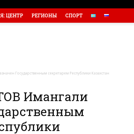
: ЦЕНТР
РЕГИОНЫ
СПОРТ
начен Государственным секретарем Республики Казахстан
ОВ Имангали
ударственным
еспублики