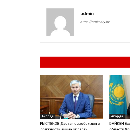
admin
https://prokadry.kz
Похожие материа
Акорда
Акорда
РЫСПЕКОВ Дастан освобожден от
БАЙКЕН Есе
должности акима области...
области Ұл