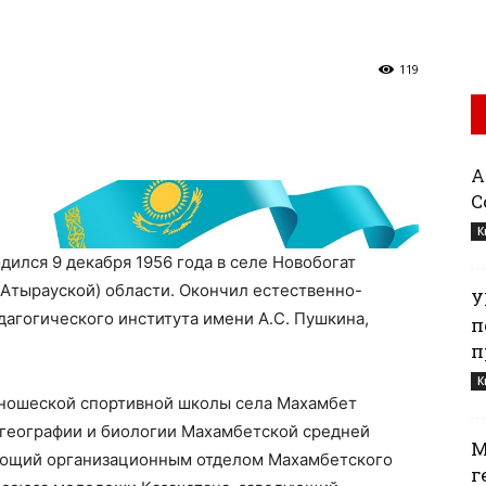
119
Қ
С
К
ился 9 декабря 1956 года в селе Новобогат
Атырауской) области. Окончил естественно-
У
дагогического института имени А.С. Пушкина,
п
п
К
юношеской спортивной школы села Махамбет
ь географии и биологии Махамбетской средней
М
дующий организационным отделом Махамбетского
г