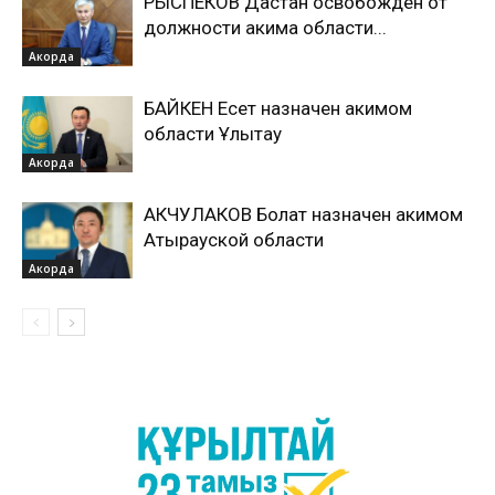
РЫСПЕКОВ Дастан освобожден от
должности акима области...
Акорда
БАЙКЕН Есет назначен акимом
области Ұлытау
Акорда
АКЧУЛАКОВ Болат назначен акимом
Атырауской области
Акорда