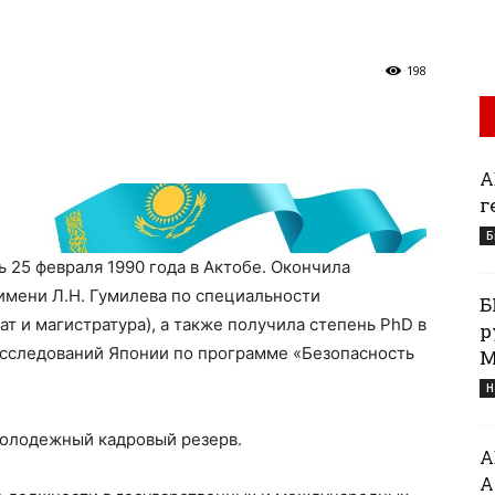
198
А
г
Б
 25 февраля 1990 года в Актобе. Окончила
имени Л.Н. Гумилева по специальности
Б
 и магистратура), а также получила степень PhD в
р
сследований Японии по программе «Безопасность
М
Н
молодежный кадровый резерв.
А
А