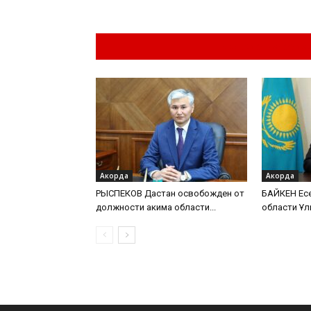
Похожие материа
Акорда
Акорда
РЫСПЕКОВ Дастан освобожден от
БАЙКЕН Есе
должности акима области...
области Ұл