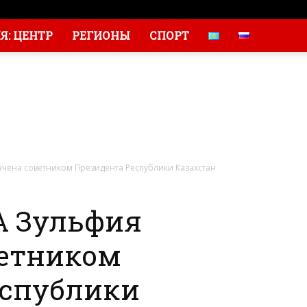
: ЦЕНТР
РЕГИОНЫ
СПОРТ
ена советником Президента Республики Казахстан
 Зульфия
ветником
еспублики