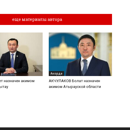
лы
еще материалы автора
Акорда
т назначен акимом
АКЧУЛАКОВ Болат назначен
ытау
акимом Атырауской области