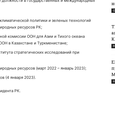
е должности в государственных и международных
н
С
климатической политики и зеленых технологий
Т
риродных ресурсов РК;
а
ной комиссии ООН для Азии и Тихого океана
К
РООН в Казахстане и Туркменистане;
Н
ститута стратегических исследований при
Е
п
иродных ресурсов (март 2022 – январь 2023);
М
в (4 января 2023).
Н
зидента РК.