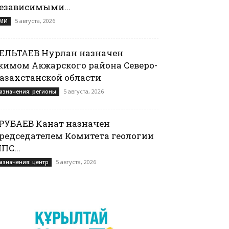
езависимыми...
5 августа, 2026
МИ
ЕЛЬТАЕВ Нурлан назначен
кимом Акжарского района Северо-
азахстанской области
5 августа, 2026
азначения: регионы
РУБАЕВ Канат назначен
редседателем Комитета геологии
ПС...
5 августа, 2026
азначения: центр