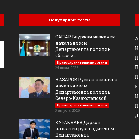
Популярные посты
САПАР Бауржан назначен
А
начальником
Н
Департамента полиции
области...
Н
Правоохранительные органы
П
24 июля, 2026
П
НАЗАРОВ Руслан назначен
начальником
К
Департамента полиции
Ц
Северо-Казахстанской...
П
Правоохранительные органы
3 августа, 2026
Д
КУРАКБАЕВ Дархан
назначен руководителем
Департамента