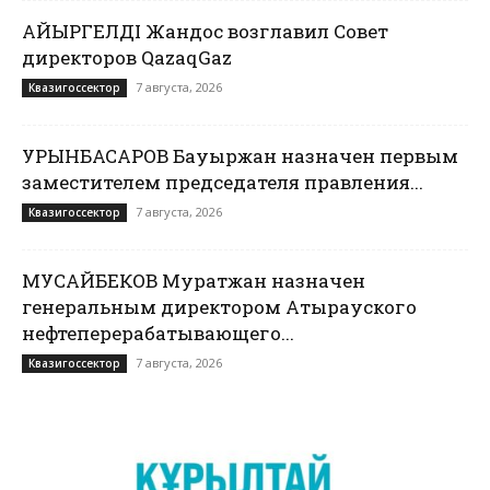
ҚАЙЫРГЕЛДІ Жандос возглавил Совет
директоров QazaqGaz
7 августа, 2026
Квазигоссектор
УРЫНБАСАРОВ Бауыржан назначен первым
заместителем председателя правления...
7 августа, 2026
Квазигоссектор
МУСАЙБЕКОВ Муратжан назначен
генеральным директором Атырауского
нефтеперерабатывающего...
7 августа, 2026
Квазигоссектор