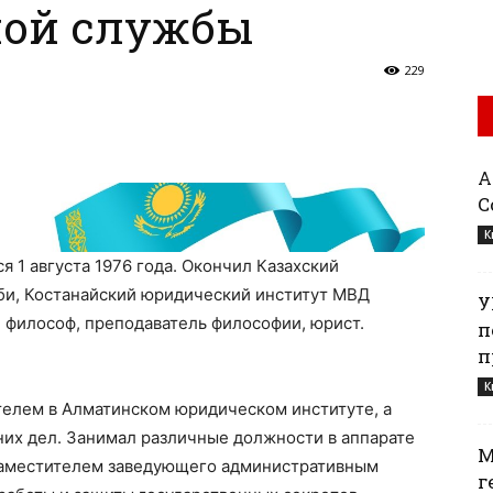
ной службы
229
Қ
С
К
1 августа 1976 года. Окончил Казахский
би, Костанайский юридический институт МВД
У
 философ, преподаватель философии, юрист.
п
п
К
телем в Алматинском юридическом институте, а
них дел. Занимал различные должности в аппарате
М
 заместителем заведующего административным
г