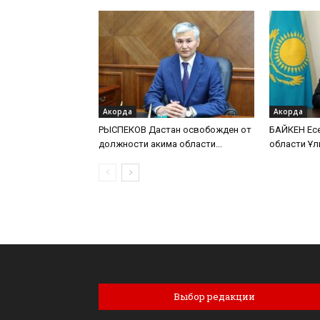
Акорда
Акорда
РЫСПЕКОВ Дастан освобожден от
БАЙКЕН Есе
должности акима области...
области Ұл
Выбор редакции