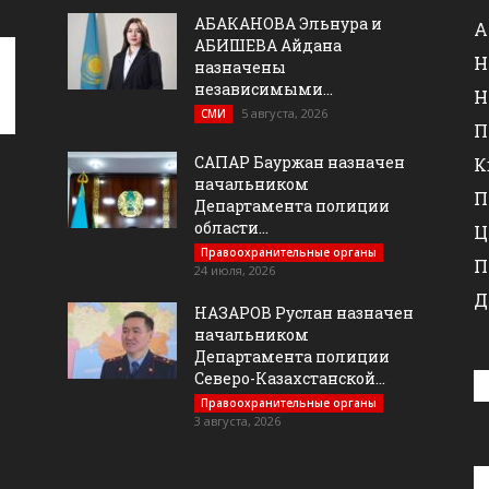
АБАКАНОВА Эльнура и
А
АБИШЕВА Айдана
Н
назначены
независимыми...
Н
5 августа, 2026
СМИ
П
САПАР Бауржан назначен
К
начальником
П
Департамента полиции
области...
Ц
Правоохранительные органы
П
24 июля, 2026
Д
НАЗАРОВ Руслан назначен
начальником
Департамента полиции
Северо-Казахстанской...
Правоохранительные органы
3 августа, 2026