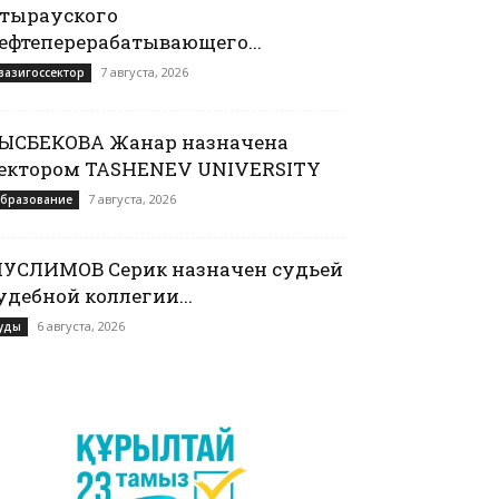
тырауского
ефтеперерабатывающего...
7 августа, 2026
вазигоссектор
ЫСБЕКОВА Жанар назначена
ектором TASHENEV UNIVERSITY
7 августа, 2026
бразование
УСЛИМОВ Серик назначен судьей
удебной коллегии...
6 августа, 2026
уды