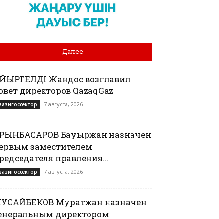
Далее
АЙЫРГЕЛДІ Жандос возглавил
овет директоров QazaqGaz
7 августа, 2026
вазигоссектор
РЫНБАСАРОВ Бауыржан назначен
ервым заместителем
редседателя правления...
7 августа, 2026
вазигоссектор
УСАЙБЕКОВ Муратжан назначен
енеральным директором