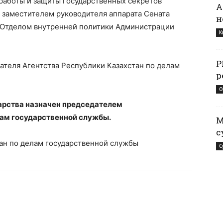
работы и защиты государственных секретов
А
 заместителем руководителя аппарата Сената
н
 Отделом внутренней политики Администрации
К
Р
ателя Агентства Республики Казахстан по делам
р
О
дарства назначен председателем
лам государственной службы.
М
с
тан по делам государственной службы
С