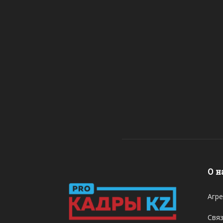
О н
Агре
Связ