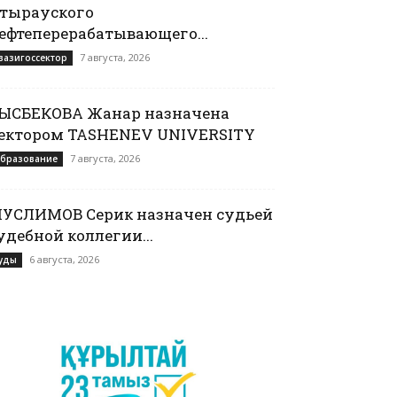
тырауского
ефтеперерабатывающего...
7 августа, 2026
вазигоссектор
ЫСБЕКОВА Жанар назначена
ектором TASHENEV UNIVERSITY
7 августа, 2026
бразование
УСЛИМОВ Серик назначен судьей
удебной коллегии...
6 августа, 2026
уды