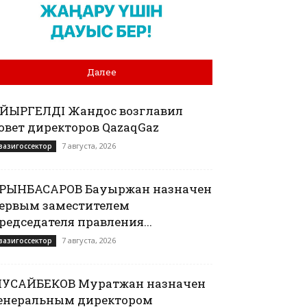
Далее
АЙЫРГЕЛДІ Жандос возглавил
овет директоров QazaqGaz
7 августа, 2026
вазигоссектор
РЫНБАСАРОВ Бауыржан назначен
ервым заместителем
редседателя правления...
7 августа, 2026
вазигоссектор
УСАЙБЕКОВ Муратжан назначен
енеральным директором