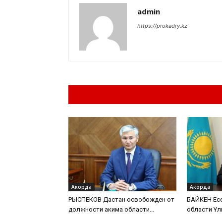
admin
https://prokadry.kz
Похожие материа
Акорда
Акорда
РЫСПЕКОВ Дастан освобожден от
БАЙКЕН Есе
должности акима области...
области Ұл