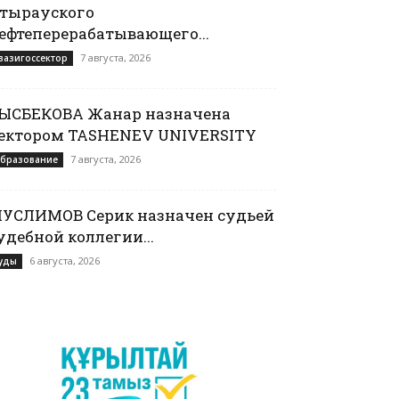
тырауского
ефтеперерабатывающего...
7 августа, 2026
вазигоссектор
ЫСБЕКОВА Жанар назначена
ектором TASHENEV UNIVERSITY
7 августа, 2026
бразование
УСЛИМОВ Серик назначен судьей
удебной коллегии...
6 августа, 2026
уды