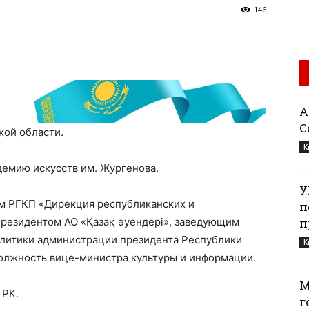
146
Қ
С
кой области.
К
демию искусств им. Жургенова.
У
ом РГКП «Дирекция республиканских и
п
резидентом АО «Қазақ әуендері», заведующим
п
олитики администрации президента Республики
К
 должность вице-министра культуры и информации.
М
 РК.
г