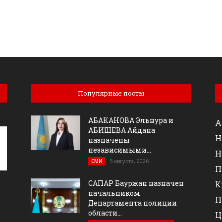
Популярные посты
АБАКАНОВА Эльнура и
А
АБИШЕВА Айдана
Н
назначены
независимыми...
Н
5 августа, 2026
СМИ
П
САПАР Бауржан назначен
К
начальником
П
Департамента полиции
области...
Ц