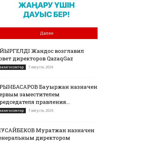
Далее
АЙЫРГЕЛДІ Жандос возглавил
овет директоров QazaqGaz
7 августа, 2026
вазигоссектор
РЫНБАСАРОВ Бауыржан назначен
ервым заместителем
редседателя правления...
7 августа, 2026
вазигоссектор
УСАЙБЕКОВ Муратжан назначен
енеральным директором