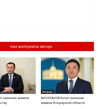
лы
еще материалы автора
Акорда
т назначен акимом
АКЧУЛАКОВ Болат назначен
ытау
акимом Атырауской области