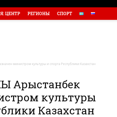
: ЦЕНТР
РЕГИОНЫ
СПОРТ
начен министром культуры и спорта Республики Казахстан
 Арыстанбек
истром культуры
ублики Казахстан