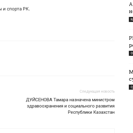
А
ы и спорта РК.
н
К
Р
р
О
М
с
С
Следующая новость
ДУЙСЕНОВА Тамара назначена министром
здравоохранения и социального развития
Республики Казахстан