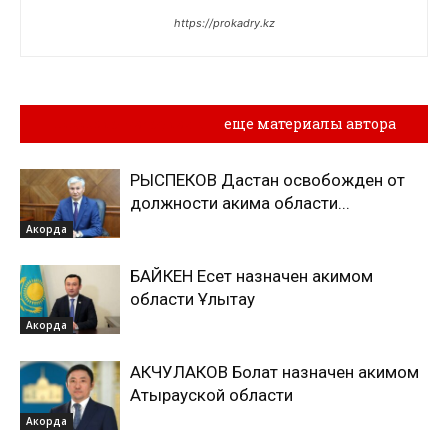
https://prokadry.kz
Похожие материалы
еще материалы автора
РЫСПЕКОВ Дастан освобожден от
должности акима области...
Акорда
БАЙКЕН Есет назначен акимом
области Ұлытау
Акорда
АКЧУЛАКОВ Болат назначен акимом
Атырауской области
Акорда