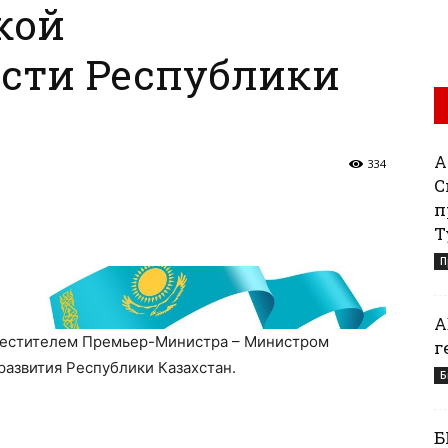
кой
сти Республики
Қ
334
С
п
Т
П
А
местителем Премьер-Министра – Министром
г
развития Республики Казахстан.
Б
Б