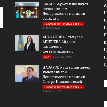
САПАР Бауржан назначен
А
начальником
Н
Департамента полиции
области...
Н
Правоохранительные органы
П
24 июля, 2026
П
АБАКАНОВА Эльнура и
АБИШЕВА Айдана
К
назначены
Ц
независимыми...
П
5 августа, 2026
СМИ
Д
НАЗАРОВ Руслан назначен
начальником
Департамента полиции
Северо-Казахстанской...
Правоохранительные органы
3 августа, 2026