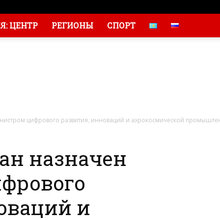
: ЦЕНТР
РЕГИОНЫ
СПОРТ
истром цифрового развития, инноваций и аэрокосмической промышлен
н назначен
фрового
оваций и