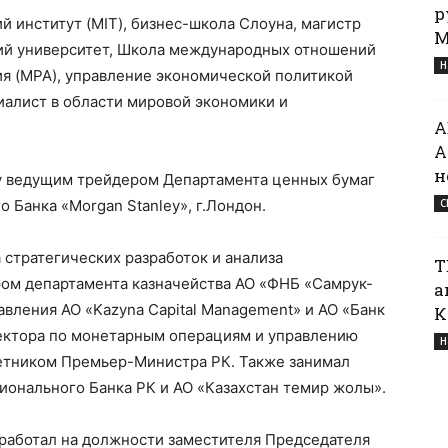
р
 институт (MIT), бизнес-школа Слоуна, магистр
М
ий университет, Школа международных отношений
Н
ния (MPA), управление экономической политикой
циалист в области мировой экономики и
А
А
н
ду ведущим трейдером Департамента ценных бумаг
 Банка «Morgan Stanley», г.Лондон.
С
 стратегических разработок и анализа
Т
ом департамента казначейства АО «ФНБ «Самрук-
а
вления АО «Kazyna Capital Management» и АО «Банк
К
ректора по монетарным операциям и управлению
Н
етником Премьер-Министра РК. Также занимал
ионального Банка РК и АО «Казахстан темир жолы».
а работал на должности заместителя Председателя