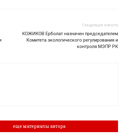
Следующая новость
КОЖИКОВ Ерболат назначен председателем
и
Комитета экологического регулирования и
контроля МЭПР РК
лы
еще материалы автора