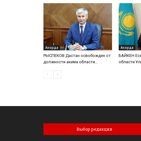
Акорда
Акорда
РЫСПЕКОВ Дастан освобожден от
БАЙКЕН Есе
должности акима области...
области Ұл
Выбор редакции