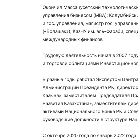
Окончил Массачусетский технологический
управления бизнесом (MBA); Колумбийск
и гос. управления, магистр гос. управле
(«Болашак»); КазНУ им. аль-Фараби, спе
международных финансов
Трудовую деятельность начал в 2007 го
и торговли облигациями Инвестиционного
В разные годы работал Экспертом Центра
Администрации Президента РК, директор
Казына», заместителем Председателя Пра
Развития Казахстана», заместителем ди
активами Национального Банка РК и Сов
руководящие должности в структуре Нац
С октября 2020 года по январь 2022 год