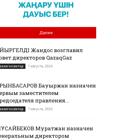
Далее
АЙЫРГЕЛДІ Жандос возглавил
овет директоров QazaqGaz
7 августа, 2026
вазигоссектор
РЫНБАСАРОВ Бауыржан назначен
ервым заместителем
редседателя правления...
7 августа, 2026
вазигоссектор
УСАЙБЕКОВ Муратжан назначен
енеральным директором