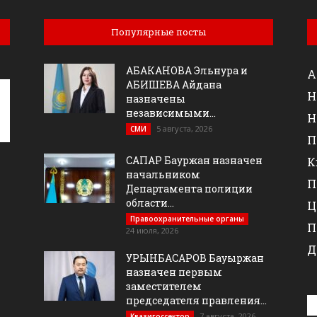
Популярные посты
АБАКАНОВА Эльнура и
А
АБИШЕВА Айдана
Н
назначены
независимыми...
Н
5 августа, 2026
СМИ
П
САПАР Бауржан назначен
К
начальником
П
Департамента полиции
области...
Ц
Правоохранительные органы
П
24 июля, 2026
Д
УРЫНБАСАРОВ Бауыржан
назначен первым
заместителем
председателя правления...
7 августа, 2026
Квазигоссектор