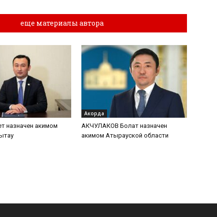
лы
еще материалы автора
Акорда
т назначен акимом
АКЧУЛАКОВ Болат назначен
ытау
акимом Атырауской области