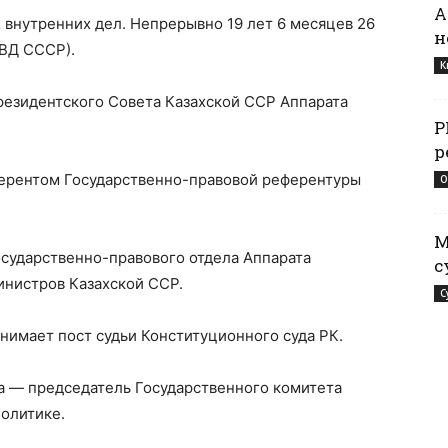
А
х внутренних дел. Непрерывно 19 лет 6 месяцев 26
н
ВД СССР).
К
резидентского Совета Казахской ССР Аппарата
Р
р
еферентом Государственно-правовой референтуры
О
М
осударственно-правового отдела Аппарата
с
инистров Казахской ССР.
С
занимает пост судьи Конституционного суда РК.
ода — председатель Государственного комитета
олитике.