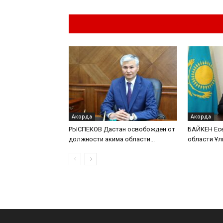
Похожие материа
Акорда
Акорда
РЫСПЕКОВ Дастан освобожден от
БАЙКЕН Есе
должности акима области...
области Ұл