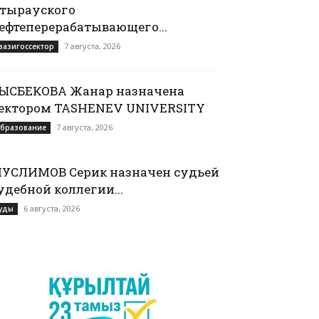
тырауского
ефтеперерабатывающего...
7 августа, 2026
вазигоссектор
ЫСБЕКОВА Жанар назначена
ектором TASHENEV UNIVERSITY
7 августа, 2026
бразование
УСЛИМОВ Серик назначен судьей
удебной коллегии...
6 августа, 2026
уды