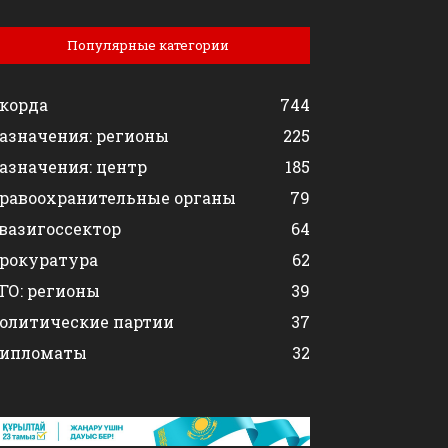
Популярные категории
корда
744
азначения: регионы
225
азначения: центр
185
равоохранительные органы
79
вазигоссектор
64
рокуратура
62
ГО: регионы
39
олитические партии
37
ипломаты
32