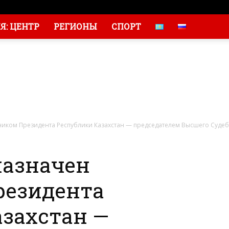
: ЦЕНТР
РЕГИОНЫ
СПОРТ
иком Президента Республики Казахстан — председателем Высшего Судебн
назначен
резидента
захстан —