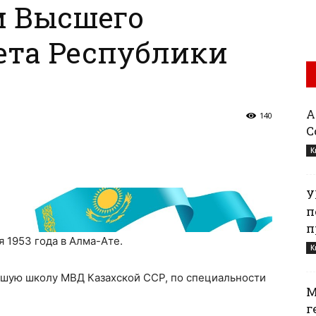
м Высшего
ета Республики
Қ
140
С
К
У
п
п
я 1953 года в Алма-Ате.
К
сшую школу МВД Казахской ССР, по специальности
М
г