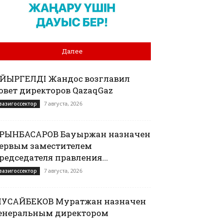
Далее
АЙЫРГЕЛДІ Жандос возглавил
овет директоров QazaqGaz
7 августа, 2026
вазигоссектор
РЫНБАСАРОВ Бауыржан назначен
ервым заместителем
редседателя правления...
7 августа, 2026
вазигоссектор
УСАЙБЕКОВ Муратжан назначен
енеральным директором