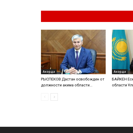
Похожие материа
Акорда
Акорда
РЫСПЕКОВ Дастан освобожден от
БАЙКЕН Есе
должности акима области...
области Ұл