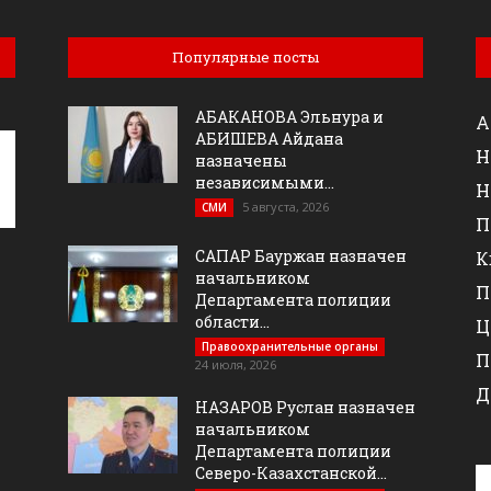
Популярные посты
АБАКАНОВА Эльнура и
А
АБИШЕВА Айдана
Н
назначены
независимыми...
Н
5 августа, 2026
СМИ
П
САПАР Бауржан назначен
К
начальником
П
Департамента полиции
области...
Ц
Правоохранительные органы
П
24 июля, 2026
Д
НАЗАРОВ Руслан назначен
начальником
Департамента полиции
Северо-Казахстанской...