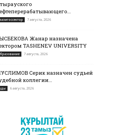
тырауского
ефтеперерабатывающего...
7 августа, 2026
вазигоссектор
ЫСБЕКОВА Жанар назначена
ектором TASHENEV UNIVERSITY
7 августа, 2026
бразование
УСЛИМОВ Серик назначен судьей
удебной коллегии...
6 августа, 2026
уды