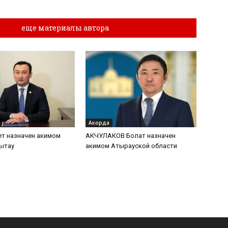
лы
еще материалы автора
Акорда
т назначен акимом
АКЧУЛАКОВ Болат назначен
ытау
акимом Атырауской области