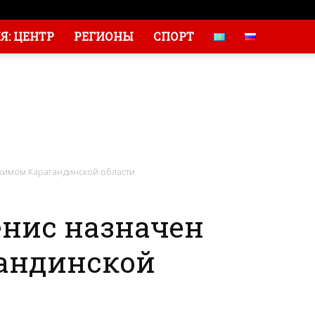
: ЦЕНТР
РЕГИОНЫ
СПОРТ
кимом Карагандинской области
нис назначен
андинской