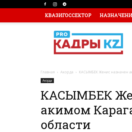
КВАЗИГОССЕКТОР
НАЗНАЧЕНИЯ
Главная
Акорда
КАСЫМБЕК Женис назначен а
Акорда
КАСЫМБЕК Же
акимом Караг
области