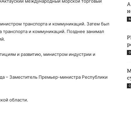
 «Актауский международный морской торговый
А
н
К
министром транспорта и коммуникаций. Затем был
 транспорта и коммуникаций. Позднее занимал
Р
ий.
р
О
тициям и развитию, министром индустрии и
М
года – Заместитель Премьер-министра Республики
с
С
ской области.