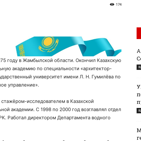
174
Қ
С
75 году в Жамбылской области. Окончил Казахскую
К
ьную академию по специальности «архитектор-
сударственный университет имени Л. Н. Гумилёва по
ное управление».
У
п
у стажёром-исследователем в Казахской
п
ной академии. С 1998 по 2000 год возглавлял отдел
К
РК. Работал директором Департамента водного
М
г