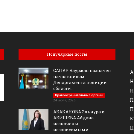
Популярные посты
САПАР Бауржан назначен
А
начальником
Н
Департамента полиции
области...
Н
Правоохранительные органы
П
24 июля, 2026
П
АБАКАНОВА Эльнура и
АБИШЕВА Айдана
К
назначены
Ц
независимыми...