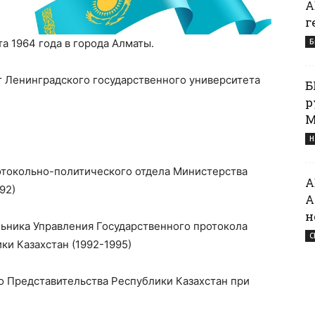
А
г
а 1964 года в города Алматы.
Б
т Ленинградского государственного университета
Б
р
М
Н
отокольно-политического отдела Министерства
А
92)
А
н
ьника Управления Государственного протокола
С
и Казахстан (1992-1995)
о Представительства Республики Казахстан при