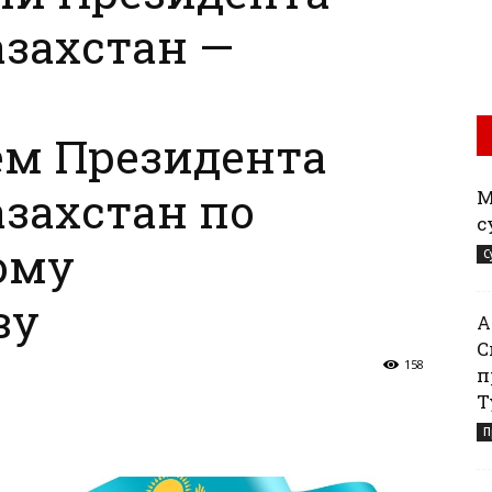
захстан —
ем Президента
захстан по
М
с
ому
С
ву
Қ
С
158
п
Т
П