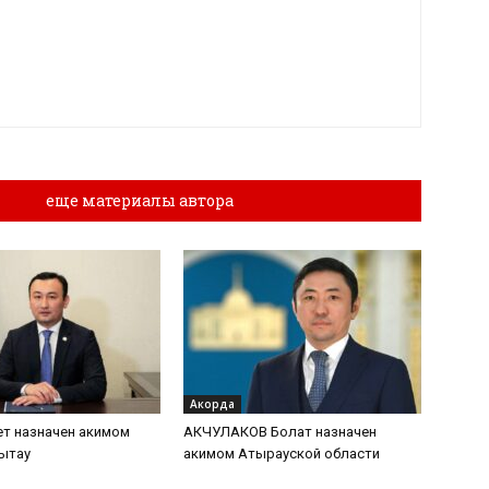
лы
еще материалы автора
Акорда
т назначен акимом
АКЧУЛАКОВ Болат назначен
ытау
акимом Атырауской области