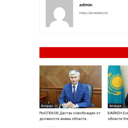
admin
https://prokadry.kz
Похожие материа
Акорда
Акорда
РЫСПЕКОВ Дастан освобожден от
БАЙКЕН Есе
должности акима области...
области Ұл