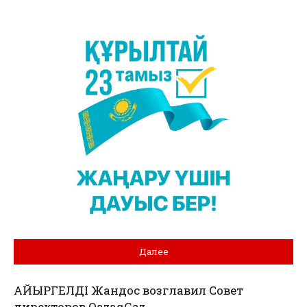
Далее
ҚАЙЫРГЕЛДІ Жандос возглавил Совет
директоров QazaqGaz