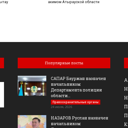
ытау
акимом Атырауской области
Популярные посты
САПАР Бауржан назначен
А
начальником
Н
Департамента полиции
области...
Н
Правоохранительные органы
П
24 июля, 2026
П
НАЗАРОВ Руслан назначен
начальником
К