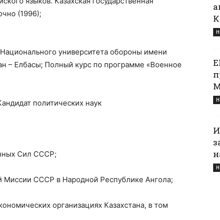
йского языков. Казахская государственная
а
чно (1996);
К
Н
 Национального университета обороны имени
Е
ан – Елбасы; Полный курс по программе «Военное
п
М
Н
 Кандидат политических наук
И
з
н
енных Сил СССР;
Н
ой Миссии СССР в Народной Республике Ангола;
экономических организациях Казахстана, в том