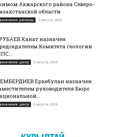
кимом Акжарского района Северо-
азахстанской области
5 августа, 2026
азначения: регионы
РУБАЕВ Канат назначен
редседателем Комитета геологии
ПС...
5 августа, 2026
азначения: центр
ЕМБЕРДИЕВ Еркебулан назначен
аместителем руководителя Бюро
ациональной...
4 августа, 2026
азначения: центр