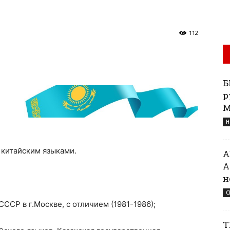
112
Б
р
М
Н
 китайским языками.
А
А
н
С
СР в г.Москве, с отличием (1981-1986);
Т