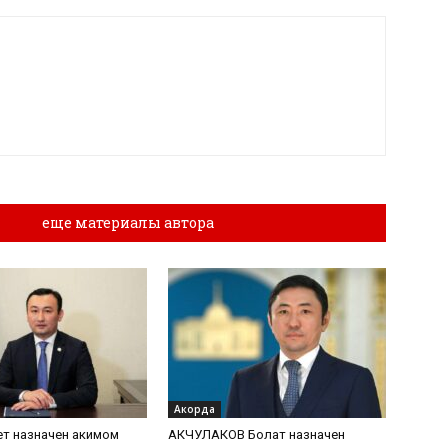
лы
еще материалы автора
Акорда
т назначен акимом
АКЧУЛАКОВ Болат назначен