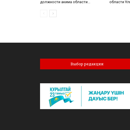
должности акима области...
области Ұл
Выбор редакции