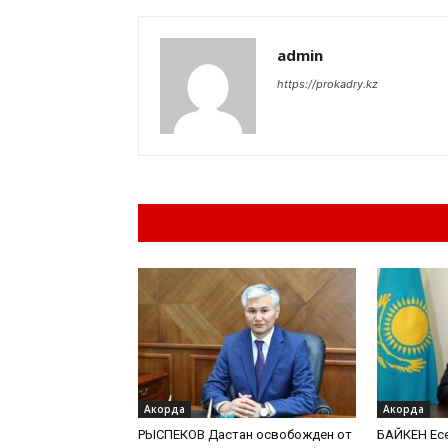
admin
https://prokadry.kz
Похожие материа
Акорда
Акорда
РЫСПЕКОВ Дастан освобожден от
БАЙКЕН Есе