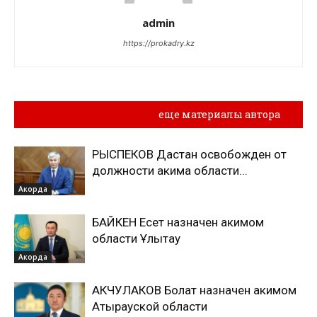
admin
https://prokadry.kz
Похожие материалы
еще материалы автора
РЫСПЕКОВ Дастан освобожден от
должности акима области...
Акорда
БАЙКЕН Есет назначен акимом
области Ұлытау
Акорда
АКЧУЛАКОВ Болат назначен акимом
Атырауской области