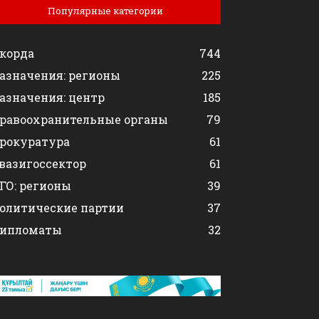
Популярные категории
корда
744
азначения: регионы
225
азначения: центр
185
равоохранительные органы
79
рокуратура
61
вазигоссектор
61
ГО: регионы
39
олитические партии
37
ипломаты
32