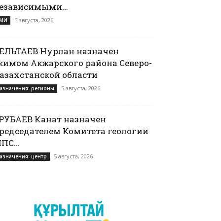
езависимыми...
5 августа, 2026
МИ
ЕЛЬТАЕВ Нурлан назначен
кимом Акжарского района Северо-
азахстанской области
5 августа, 2026
азначения: регионы
РУБАЕВ Канат назначен
редседателем Комитета геологии
ПС...
5 августа, 2026
азначения: центр