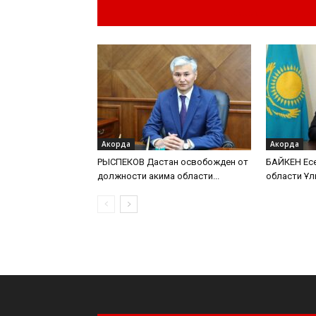
Похожие материа
Акорда
Акорда
РЫСПЕКОВ Дастан освобожден от
БАЙКЕН Есе
должности акима области...
области Ұл