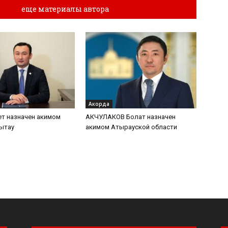
лы
еще материалы автора
Акорда
т назначен акимом
АКЧУЛАКОВ Болат назначен
ытау
акимом Атырауской области