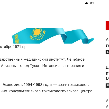
182
А
г
тября 1971 г.р.
Б
ударственный медицинский институт, Лечебное
 Аризоны, город Тусон, Интенсивная терапия и
Б
р
М
, Экономист. 1994-1998 годы — врач-токсиколог,
Н
нно-консультативного токсикологического центра
А
А