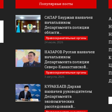
Популярные посты
САПАР Бауржан назначен
А
начальником
Н
Департамента полиции
области...
Н
Правоохранительные органы
П
24 июля, 2026
П
НАЗАРОВ Руслан назначен
начальником
К
Департамента полиции
Ц
Северо-Казахстанской...
П
Правоохранительные органы
3 августа, 2026
Д
КУРАКБАЕВ Дархан
назначен руководителем
Департамента
экономических
расследований...