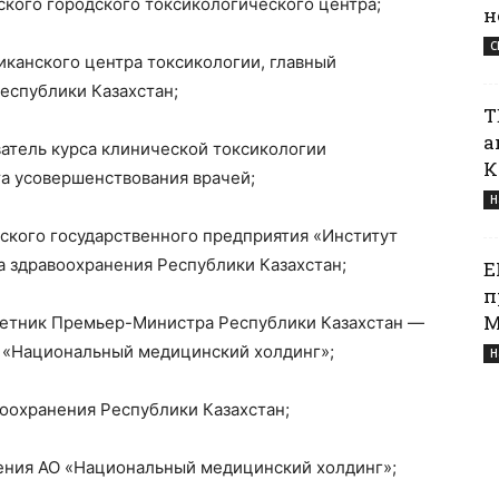
кого городского токсикологического центра;
н
С
иканского центра токсикологии, главный
еспублики Казахстан;
Т
а
атель курса клинической токсикологии
К
та усовершенствования врачей;
Н
ского государственного предприятия «Институт
а здравоохранения Республики Казахстан;
Е
п
М
оветник Премьер-Министра Республики Казахстан —
 «Национальный медицинский холдинг»;
Н
оохранения Республики Казахстан;
ения АО «Национальный медицинский холдинг»;