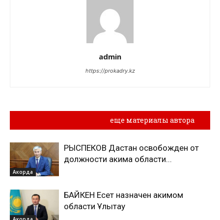
admin
https://prokadry.kz
Похожие материалы
еще материалы автора
РЫСПЕКОВ Дастан освобожден от
должности акима области...
Акорда
БАЙКЕН Есет назначен акимом
области Ұлытау
Акорда