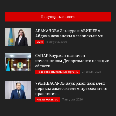
Популярные посты
АБАКАНОВА Эльнура и АБИШЕВА
Айдана назначены независимыми...
5 августа, 2026
СМИ
САПАР Бауржан назначен
начальником Департамента полиции
области...
24 июля, 2026
Правоохранительные органы
УРЫНБАСАРОВ Бауыржан назначен
первым заместителем председателя
правления...
7 августа, 2026
Квазигоссектор