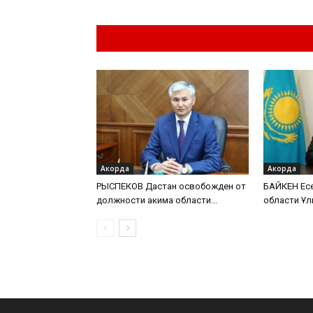
Похожие материа
Акорда
Акорда
РЫСПЕКОВ Дастан освобожден от
БАЙКЕН Есе
должности акима области...
области Ұл