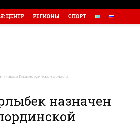
: ЦЕНТР
РЕГИОНЫ
СПОРТ
н акимом Кызылординской области
лыбек назначен
лординской