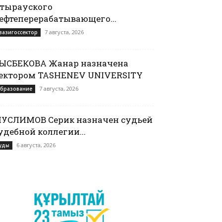
тырауского
ефтеперерабатывающего...
7 августа, 2026
вазигоссектор
ЫСБЕКОВА Жанар назначена
ектором TASHENEV UNIVERSITY
7 августа, 2026
бразование
УСЛИМОВ Серик назначен судьей
удебной коллегии...
6 августа, 2026
уды