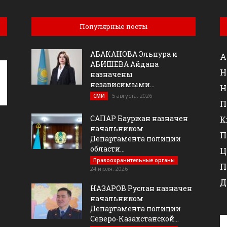
Популярные посты
АБАКАНОВА Эльнура и
А
АБИШЕВА Айдана
Н
назначены
независимыми...
Н
5 августа, 2026
СМИ
П
САПАР Бауржан назначен
К
начальником
П
Департамента полиции
области...
Ц
Правоохранительные органы
П
24 июля, 2026
Д
НАЗАРОВ Руслан назначен
начальником
Департамента полиции
Северо-Казахстанской...