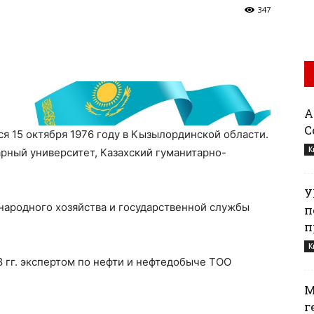
347
Қ
С
15 октября 1976 году в Кызылординской области.
К
рный университет, Казахский гуманитарно-
У
народного хозяйства и государственной службы
п
п
К
8 гг. экспертом по нефти и нефтедобыче ТОО
М
г