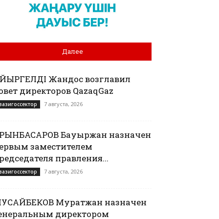
Далее
АЙЫРГЕЛДІ Жандос возглавил
овет директоров QazaqGaz
7 августа, 2026
вазигоссектор
РЫНБАСАРОВ Бауыржан назначен
ервым заместителем
редседателя правления...
7 августа, 2026
вазигоссектор
УСАЙБЕКОВ Муратжан назначен
енеральным директором