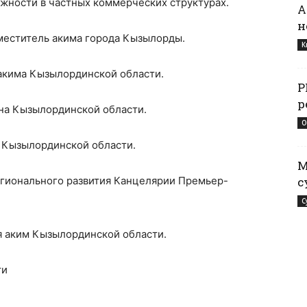
лжности в частных коммерческих структурах.
А
н
аместитель акима города Кызылорды.
К
а акима Кызылординской области.
Р
р
она Кызылординской области.
О
ы Кызылординской области.
М
егионального развития Канцелярии Премьер-
с
С
я аким Кызылординской области.
ти