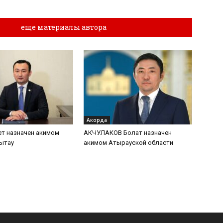
лы
еще материалы автора
Акорда
т назначен акимом
АКЧУЛАКОВ Болат назначен
ытау
акимом Атырауской области